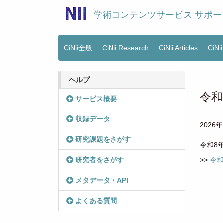
メ
学術コンテンツサービス サポー
イ
ン
コ
ン
CiNii全般
CiNii Research
CiNii Articles
CiNi
Main
テ
menu
ン
ツ
ヘルプ
に
令和
移
サービス概要
動
収録データ
2026
研究課題をさがす
令和8
研究者をさがす
>>
令和
メタデータ・API
よくある質問