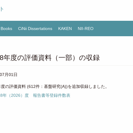
ト
i Books
CiNii Dissertations
KAKEN
NII-REO
8年度の評価資料（一部）の収録
年07月01日
年度の評価資料 (612件：基盤研究(A))を追加収録しました。
8年（2026）度 報告書等登録件数表