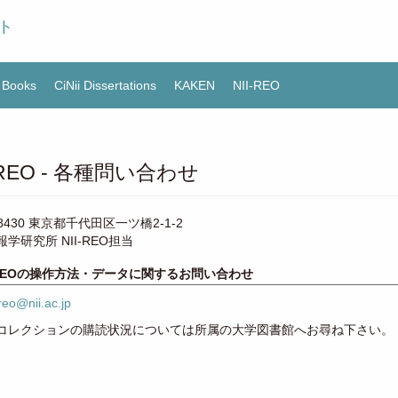
ト
i Books
CiNii Dissertations
KAKEN
NII-REO
I-REO - 各種問い合わせ
-8430 東京都千代田区一ツ橋2-1-2
学研究所 NII-REO担当
I-REOの操作方法・データに関するお問い合わせ
reo@nii.ac.jp
コレクションの購読状況については所属の大学図書館へお尋ね下さい。