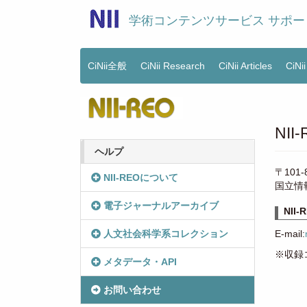
メ
学術コンテンツサービス サポー
イ
ン
コ
ン
CiNii全般
CiNii Research
CiNii Articles
CiNi
Main
テ
menu
ン
ツ
に
NI
移
動
ヘルプ
〒101
NII-REOについて
国立情報
電子ジャーナルアーカイブ
NI
人文社会科学系コレクション
E-mail:
※収録
メタデータ・API
お問い合わせ