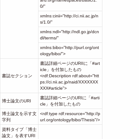
ard.org/namespaces/basic/2.
0/"
xmlns:cinii="http://ci.nii.ac.jp/n
s/1.0/"
xmlns:ndl="http://ndl.go.jp/dcn
dl/terms/"
xmlns:bibo="http://purl.org/ont
ology/bibo/">
書誌詳細ページのURIIに「#art
icle」を付加したもの
書誌セクション
<rdf:Description rdf:about="htt
ps://ci.nii.ac.jp/naid/XXXXXXX
XXX#article">
書誌詳細ページのURIに「#arti
博士論文のURI
cle」を付加したもの
博士論文を示す文
<rdf:type rdf:resource="http://p
字列
url.org/ontology/bibo/Thesis"/>
資料タイプ「博士
論文」を表すURI