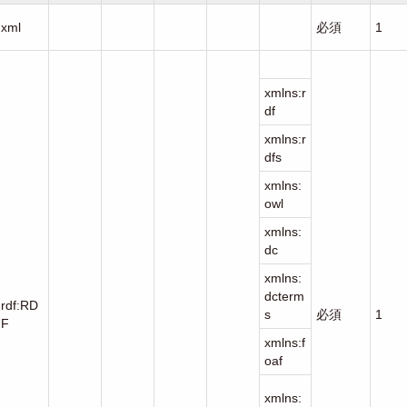
xml
必須
1
xmlns:r
df
xmlns:r
dfs
xmlns:
owl
xmlns:
dc
xmlns:
dcterm
rdf:RD
s
必須
1
F
xmlns:f
oaf
xmlns: