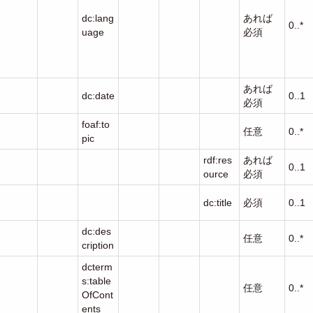
dc:lang
あれば
0..*
uage
必須
あれば
dc:date
0..1
必須
foaf:to
任意
0..*
pic
rdf:res
あれば
0..1
ource
必須
dc:title
必須
0..1
dc:des
任意
0..*
cription
dcterm
s:table
任意
0..*
OfCont
ents