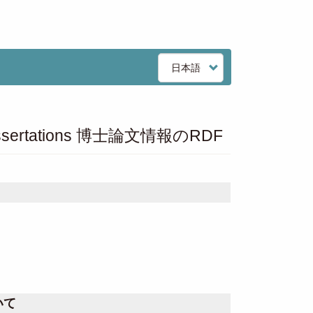
Select
your
language
i Dissertations 博士論文情報のRDF
いて