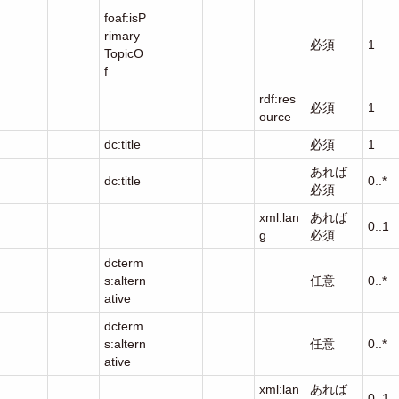
foaf:isP
rimary
必須
1
TopicO
f
rdf:res
必須
1
ource
dc:title
必須
1
あれば
dc:title
0..*
必須
xml:lan
あれば
0..1
g
必須
dcterm
s:altern
任意
0..*
ative
dcterm
s:altern
任意
0..*
ative
xml:lan
あれば
0..1