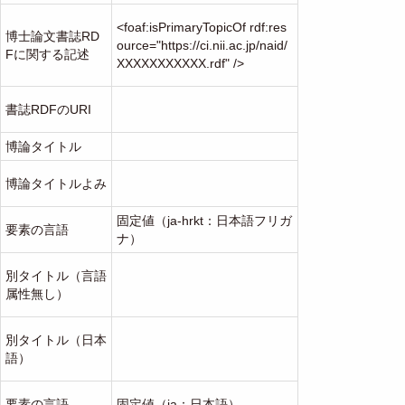
<foaf:isPrimaryTopicOf rdf:res
博士論文書誌RD
ource="https://ci.nii.ac.jp/naid/
Fに関する記述
XXXXXXXXXXX.rdf" />
書誌RDFのURI
博論タイトル
博論タイトルよみ
固定値（ja-hrkt：日本語フリガ
要素の言語
ナ）
別タイトル（言語
属性無し）
別タイトル（日本
語）
要素の言語
固定値（ja：日本語）