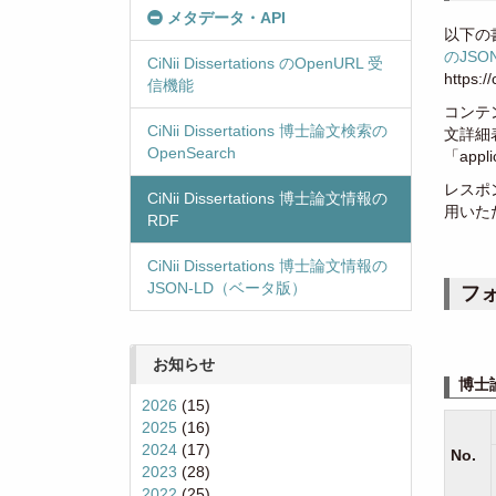
メタデータ・API
以下の
のJSO
CiNii Dissertations のOpenURL 受
https:/
信機能
コンテ
CiNii Dissertations 博士論文検索の
文詳細
OpenSearch
「app
レスポン
CiNii Dissertations 博士論文情報の
用いた
RDF
CiNii Dissertations 博士論文情報の
JSON-LD（ベータ版）
フ
お知らせ
博士
2026
(15)
2025
(16)
2024
(17)
No.
2023
(28)
2022
(25)