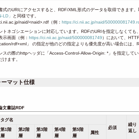
書式のURIにアクセスすると、RDF/XML形式のデータを取得できます
N-LD」
と同様です。
/ci.nii.ac.jp/naid/<naid>.rdf（例：
https://ci.nii.ac.jp/naid/500000081749.r
ントネゴシエーションに対応しています。RDFのURIを指定しなくても、
表示画面（例：
https://ci.nii.ac.jp/naid/500000081749
）において、HTT
lication/rdf+xml」 の指定が他のどの指定よりも優先度が高い場合には
スの際のhttpヘッダに「Access-Control-Allow-Origin: 
だけます。
ォーマット仕様
論文書誌RDF
タグ名
繰り
必須
第1階
第2階
第3階
第4階
第5階
返し
属性
層
層
層
層
層