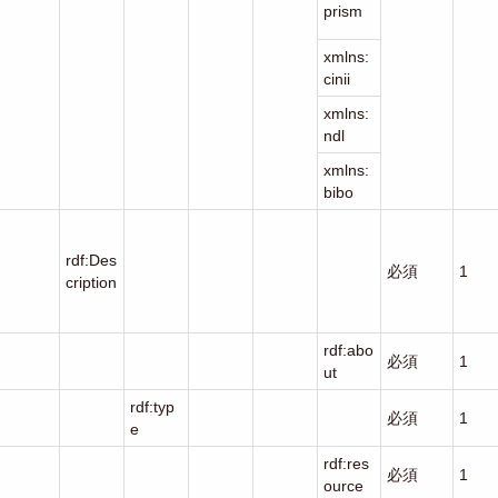
prism
xmlns:
cinii
xmlns:
ndl
xmlns:
bibo
rdf:Des
必須
1
cription
rdf:abo
必須
1
ut
rdf:typ
必須
1
e
rdf:res
必須
1
ource