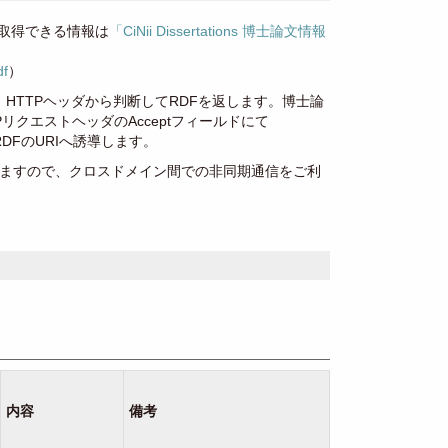
。取得できる情報は
「CiNii Dissertations 博士論文情報
df
）
HTTPヘッダから判断してRDFを返します。博士論
PリクエストヘッダのAcceptフィールドにて
、RDFのURIへ誘導します。
*」を指定していますので、クロスドメイン間での非同期通信をご利
内容
備考