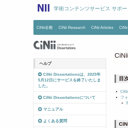
メ
学術コンテンツサービス サポー
イ
ン
コ
ン
CiNii全般
CiNii Research
CiNii Articles
CiNi
Main
テ
menu
ン
ツ
に
CiN
移
動
ヘルプ
CiNii Dissertationsは、2025年
目
5月12日にサービスを終了いたしま
した。
Ci
フ
CiNii Dissertationsについて
マニュアル
よくある質問
Ci