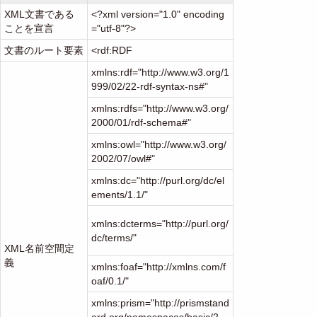
XML文書である
<?xml version="1.0" encoding
ことを宣言
="utf-8"?>
文書のルート要素
<rdf:RDF
xmlns:rdf="http://www.w3.org/1
999/02/22-rdf-syntax-ns#"
xmlns:rdfs="http://www.w3.org/
2000/01/rdf-schema#"
xmlns:owl="http://www.w3.org/
2002/07/owl#"
xmlns:dc="http://purl.org/dc/el
ements/1.1/"
xmlns:dcterms="http://purl.org/
dc/terms/"
XML名前空間定
義
xmlns:foaf="http://xmlns.com/f
oaf/0.1/"
xmlns:prism="http://prismstand