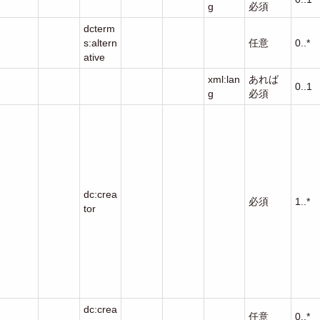
g
必須
dcterm
s:altern
任意
0..*
ative
xml:lan
あれば
0..1
g
必須
dc:crea
必須
1..*
tor
dc:crea
任意
0..*