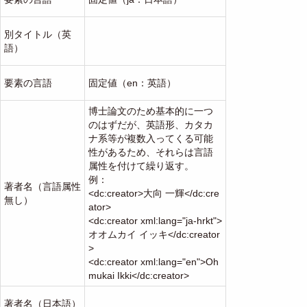
別タイトル（英
語）
要素の言語
固定値（en：英語）
博士論文のため基本的に一つ
のはずだが、英語形、カタカ
ナ系等が複数入ってくる可能
性があるため、それらは言語
属性を付けて繰り返す。
例：
著者名（言語属性
<dc:creator>大向 一輝</dc:cre
無し）
ator>
<dc:creator xml:lang="ja-hrkt">
オオムカイ イッキ</dc:creator
>
<dc:creator xml:lang="en">Oh
mukai Ikki</dc:creator>
著者名（日本語）