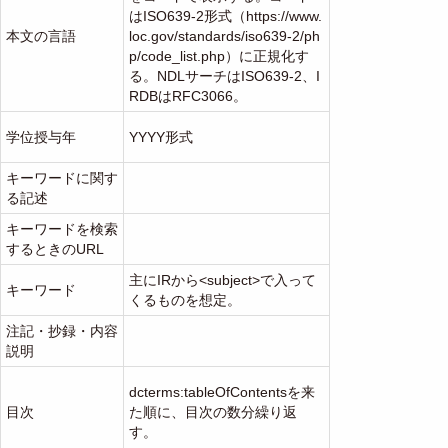
はISO639-2形式（https://www.
本文の言語
loc.gov/standards/iso639-2/ph
p/code_list.php）に正規化す
る。NDLサーチはISO639-2、I
RDBはRFC3066。
学位授与年
YYYY形式
キーワードに関す
る記述
キーワードを検索
するときのURL
主にIRから<subject>で入って
キーワード
くるものを想定。
注記・抄録・内容
説明
dcterms:tableOfContentsを来
目次
た順に、目次の数分繰り返
す。